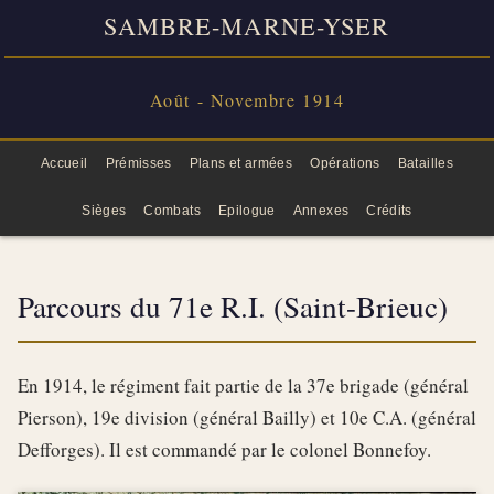
SAMBRE-MARNE-YSER
Août - Novembre 1914
Accueil
Prémisses
Plans et armées
Opérations
Batailles
Sièges
Combats
Epilogue
Annexes
Crédits
Parcours du 71e R.I. (Saint-Brieuc)
En 1914, le régiment fait partie de la 37e brigade (général
Pierson), 19e division (général Bailly) et 10e C.A. (général
Defforges). Il est commandé par le colonel Bonnefoy.