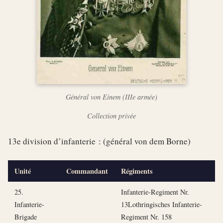
Général von Einem (IIIe armée)
Collection privée
13e division d’infanterie : (général von dem Borne)
Unité
Commandant
Régiments
25.
Infanterie-Regiment Nr.
Infanterie-
13Lothringisches Infanterie-
Brigade
Regiment Nr. 158