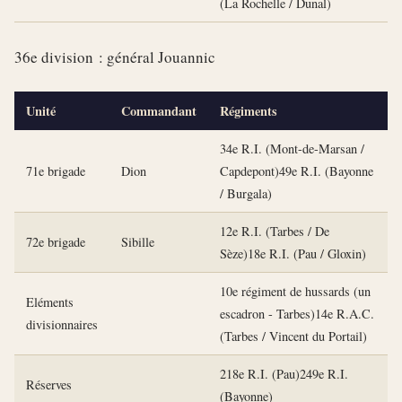
(La Rochelle / Dunal)
36e division : général Jouannic
Unité
Commandant
Régiments
34e R.I. (Mont-de-Marsan /
71e brigade
Dion
Capdepont)49e R.I. (Bayonne
/ Burgala)
12e R.I. (Tarbes / De
72e brigade
Sibille
Sèze)18e R.I. (Pau / Gloxin)
10e régiment de hussards (un
Eléments
escadron - Tarbes)14e R.A.C.
divisionnaires
(Tarbes / Vincent du Portail)
218e R.I. (Pau)249e R.I.
Réserves
(Bayonne)