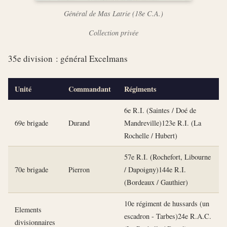
Général de Mas Latrie (18e C.A.)
Collection privée
35e division : général Excelmans
Unité
Commandant
Régiments
6e R.I. (Saintes / Doé de
69e brigade
Durand
Mandreville)123e R.I. (La
Rochelle / Hubert)
57e R.I. (Rochefort, Libourne
70e brigade
Pierron
/ Dapoigny)144e R.I.
(Bordeaux / Gauthier)
10e régiment de hussards (un
Elements
escadron - Tarbes)24e R.A.C.
divisionnaires