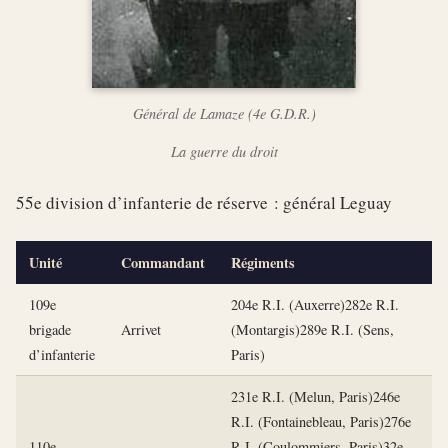
Général de Lamaze (4e G.D.R.)
La guerre du droit
55e division d’infanterie de réserve : général Leguay
Unité
Commandant
Régiments
109e
204e R.I. (Auxerre)282e R.I.
brigade
Arrivet
(Montargis)289e R.I. (Sens,
d’infanterie
Paris)
231e R.I. (Melun, Paris)246e
R.I. (Fontainebleau, Paris)276e
110e
R.I. (Coulommiers, Paris)32e