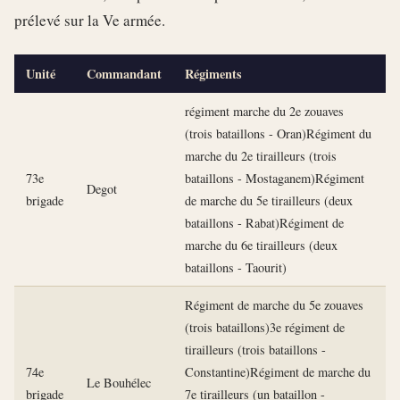
prélevé sur la Ve armée.
Unité
Commandant
Régiments
régiment marche du 2e zouaves
(trois bataillons - Oran)Régiment du
marche du 2e tirailleurs (trois
73e
bataillons - Mostaganem)Régiment
Degot
brigade
de marche du 5e tirailleurs (deux
bataillons - Rabat)Régiment de
marche du 6e tirailleurs (deux
bataillons - Taourit)
Régiment de marche du 5e zouaves
(trois bataillons)3e régiment de
tirailleurs (trois bataillons -
74e
Constantine)Régiment de marche du
Le Bouhélec
brigade
7e tirailleurs (un bataillon -