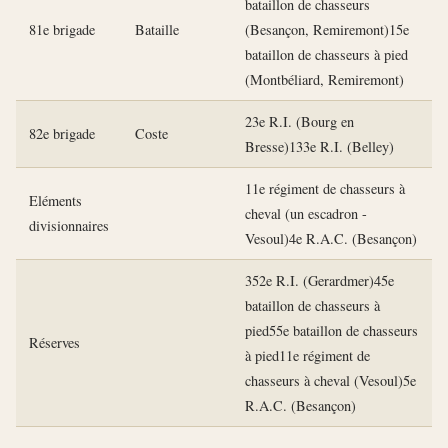
bataillon de chasseurs
81e brigade
Bataille
(Besançon, Remiremont)15e
bataillon de chasseurs à pied
(Montbéliard, Remiremont)
23e R.I. (Bourg en
82e brigade
Coste
Bresse)133e R.I. (Belley)
11e régiment de chasseurs à
Eléments
cheval (un escadron -
divisionnaires
Vesoul)4e R.A.C. (Besançon)
352e R.I. (Gerardmer)45e
bataillon de chasseurs à
pied55e bataillon de chasseurs
Réserves
à pied11e régiment de
chasseurs à cheval (Vesoul)5e
R.A.C. (Besançon)