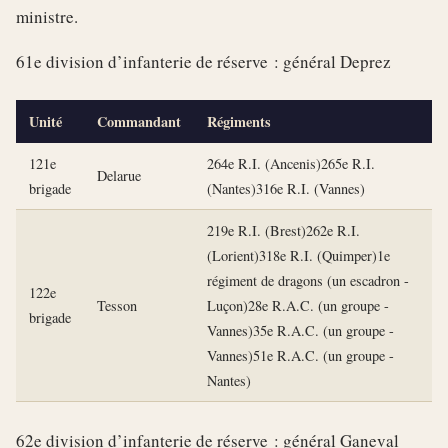
ministre.
61e division d’infanterie de réserve : général Deprez
Unité
Commandant
Régiments
121e
264e R.I. (Ancenis)265e R.I.
Delarue
brigade
(Nantes)316e R.I. (Vannes)
219e R.I. (Brest)262e R.I.
(Lorient)318e R.I. (Quimper)1e
régiment de dragons (un escadron -
122e
Tesson
Luçon)28e R.A.C. (un groupe -
brigade
Vannes)35e R.A.C. (un groupe -
Vannes)51e R.A.C. (un groupe -
Nantes)
62e division d’infanterie de réserve : général Ganeval