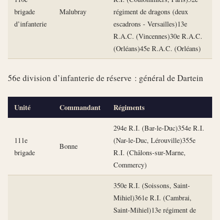
brigade
Malubray
régiment de dragons (deux
d’infanterie
escadrons - Versailles)13e
R.A.C. (Vincennes)30e R.A.C.
(Orléans)45e R.A.C. (Orléans)
56e division d’infanterie de réserve : général de Dartein
Unité
Commandant
Régiments
294e R.I. (Bar-le-Duc)354e R.I.
111e
(Nar-le-Duc, Lérouville)355e
Bonne
brigade
R.I. (Châlons-sur-Marne,
Commercy)
350e R.I. (Soissons, Saint-
Mihiel)361e R.I. (Cambrai,
Saint-Mihiel)13e régiment de