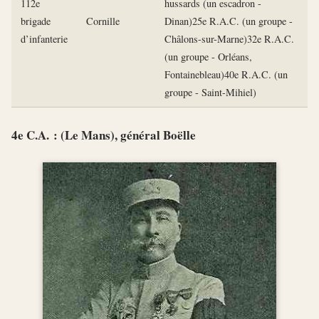
112e
hussards (un escadron -
brigade
Cornille
Dinan)25e R.A.C. (un groupe -
d’infanterie
Châlons-sur-Marne)32e R.A.C.
(un groupe - Orléans,
Fontainebleau)40e R.A.C. (un
groupe - Saint-Mihiel)
4e C.A. : (Le Mans), général Boëlle