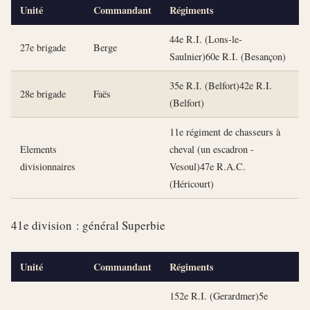
Unité
Commandant
Régiments
44e R.I. (Lons-le-
27e brigade
Berge
Saulnier)60e R.I. (Besançon)
35e R.I. (Belfort)42e R.I.
28e brigade
Faës
(Belfort)
11e régiment de chasseurs à
Elements
cheval (un escadron -
divisionnaires
Vesoul)47e R.A.C.
(Héricourt)
41e division : général Superbie
Unité
Commandant
Régiments
152e R.I. (Gerardmer)5e