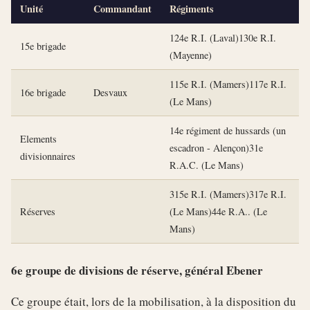
Unité
Commandant
Régiments
124e R.I. (Laval)130e R.I.
15e brigade
(Mayenne)
115e R.I. (Mamers)117e R.I.
16e brigade
Desvaux
(Le Mans)
14e régiment de hussards (un
Elements
escadron - Alençon)31e
divisionnaires
R.A.C. (Le Mans)
315e R.I. (Mamers)317e R.I.
Réserves
(Le Mans)44e R.A.. (Le
Mans)
6e groupe de divisions de réserve, général Ebener
Ce groupe était, lors de la mobilisation, à la disposition du