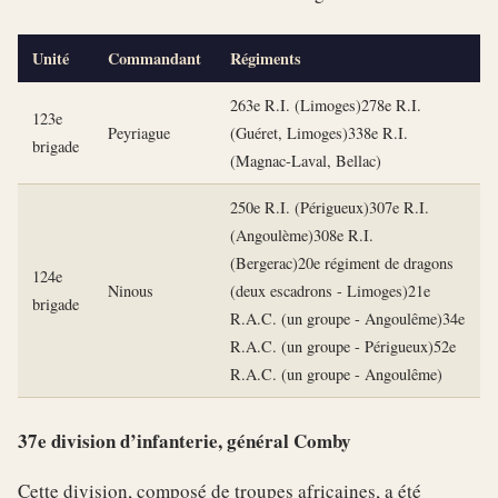
Unité
Commandant
Régiments
263e R.I. (Limoges)278e R.I.
123e
Peyriague
(Guéret, Limoges)338e R.I.
brigade
(Magnac-Laval, Bellac)
250e R.I. (Périgueux)307e R.I.
(Angoulème)308e R.I.
(Bergerac)20e régiment de dragons
124e
Ninous
(deux escadrons - Limoges)21e
brigade
R.A.C. (un groupe - Angoulême)34e
R.A.C. (un groupe - Périgueux)52e
R.A.C. (un groupe - Angoulême)
37e division d’infanterie, général Comby
Cette division, composé de troupes africaines, a été