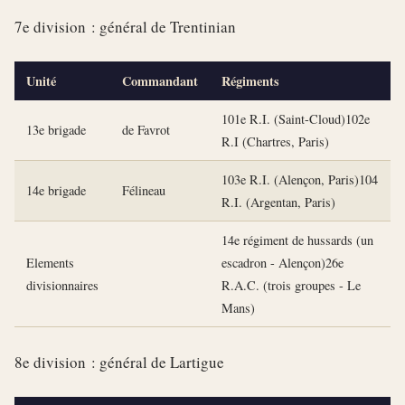
7e division : général de Trentinian
Unité
Commandant
Régiments
101e R.I. (Saint-Cloud)102e
13e brigade
de Favrot
R.I (Chartres, Paris)
103e R.I. (Alençon, Paris)104
14e brigade
Félineau
R.I. (Argentan, Paris)
14e régiment de hussards (un
Elements
escadron - Alençon)26e
divisionnaires
R.A.C. (trois groupes - Le
Mans)
8e division : général de Lartigue