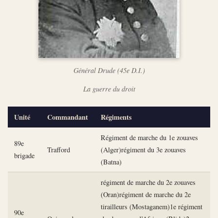
Général Drude (45e D.I.)
La guerre du droit
Unité
Commandant
Régiments
Régiment de marche du 1e zouaves
89e
Trafford
(Alger)régiment du 3e zouaves
brigade
(Batna)
régiment de marche du 2e zouaves
(Oran)régiment de marche du 2e
tirailleurs (Mostaganem)1e régiment
90e