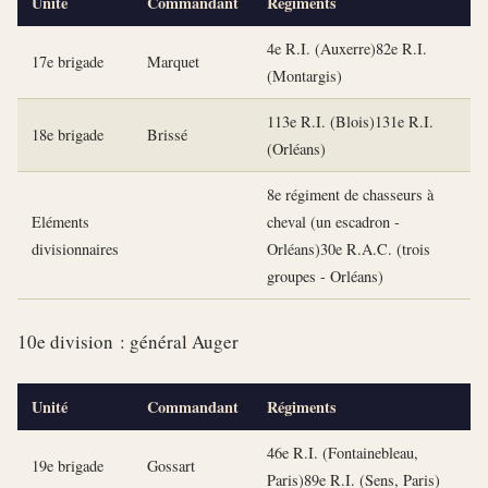
Unité
Commandant
Régiments
4e R.I. (Auxerre)82e R.I.
17e brigade
Marquet
(Montargis)
113e R.I. (Blois)131e R.I.
18e brigade
Brissé
(Orléans)
8e régiment de chasseurs à
Eléments
cheval (un escadron -
divisionnaires
Orléans)30e R.A.C. (trois
groupes - Orléans)
10e division : général Auger
Unité
Commandant
Régiments
46e R.I. (Fontainebleau,
19e brigade
Gossart
Paris)89e R.I. (Sens, Paris)