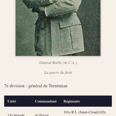
Général Boëlle (4e C.A.)
La guerre du droit
7e division : général de Trentinian
Unité
Commandant
Régiments
101e R.I. (Saint-Cloud)102e
13e brigade
de Favrot