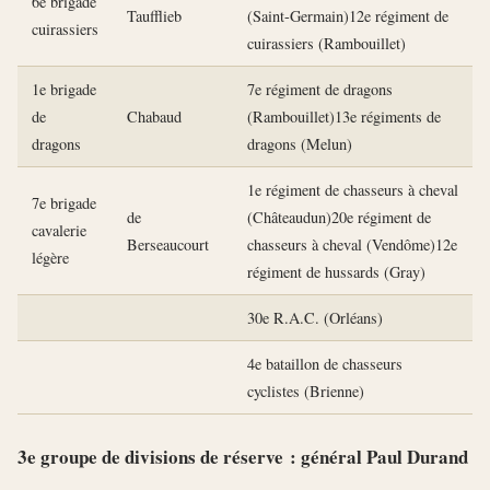
6e brigade
Taufflieb
(Saint-Germain)12e régiment de
cuirassiers
cuirassiers (Rambouillet)
1e brigade
7e régiment de dragons
de
Chabaud
(Rambouillet)13e régiments de
dragons
dragons (Melun)
1e régiment de chasseurs à cheval
7e brigade
de
(Châteaudun)20e régiment de
cavalerie
Berseaucourt
chasseurs à cheval (Vendôme)12e
légère
régiment de hussards (Gray)
30e R.A.C. (Orléans)
4e bataillon de chasseurs
cyclistes (Brienne)
3e groupe de divisions de réserve : général Paul Durand