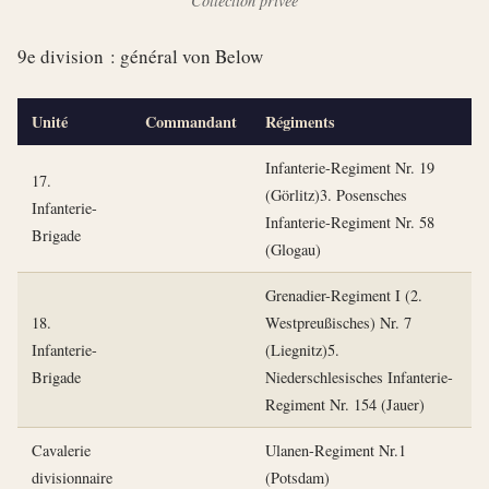
Collection privée
9e division : général von Below
Unité
Commandant
Régiments
Infanterie-Regiment Nr. 19
17.
(Görlitz)3. Posensches
Infanterie-
Infanterie-Regiment Nr. 58
Brigade
(Glogau)
Grenadier-Regiment I (2.
18.
Westpreußisches) Nr. 7
Infanterie-
(Liegnitz)5.
Brigade
Niederschlesisches Infanterie-
Regiment Nr. 154 (Jauer)
Cavalerie
Ulanen-Regiment Nr.1
divisionnaire
(Potsdam)