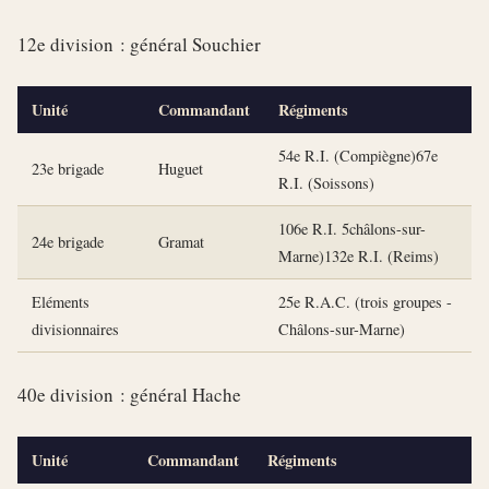
12e division : général Souchier
Unité
Commandant
Régiments
54e R.I. (Compiègne)67e
23e brigade
Huguet
R.I. (Soissons)
106e R.I. 5châlons-sur-
24e brigade
Gramat
Marne)132e R.I. (Reims)
Eléments
25e R.A.C. (trois groupes -
divisionnaires
Châlons-sur-Marne)
40e division : général Hache
Unité
Commandant
Régiments