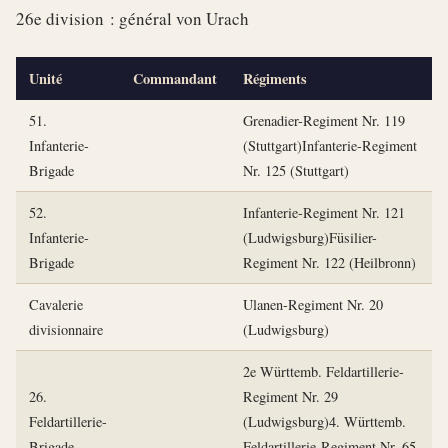
26e division : général von Urach
Unité
Commandant
Régiments
51.
Grenadier-Regiment Nr. 119
Infanterie-
(Stuttgart)Infanterie-Regiment
Brigade
Nr. 125 (Stuttgart)
52.
Infanterie-Regiment Nr. 121
Infanterie-
(Ludwigsburg)Füsilier-
Brigade
Regiment Nr. 122 (Heilbronn)
Cavalerie
Ulanen-Regiment Nr. 20
divisionnaire
(Ludwigsburg)
2e Württemb. Feldartillerie-
26.
Regiment Nr. 29
Feldartillerie-
(Ludwigsburg)4. Württemb.
Brigade
Feldartillerie-Regiment Nr. 65