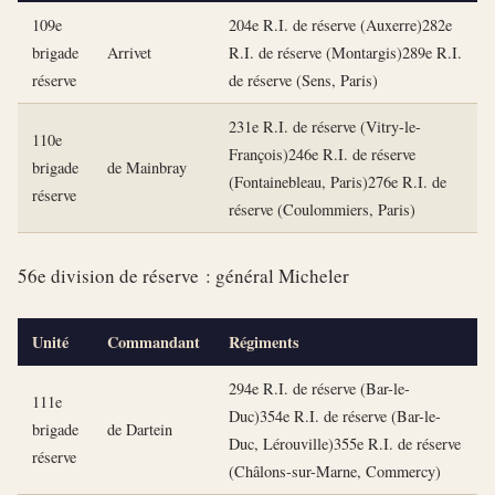
109e
204e R.I. de réserve (Auxerre)282e
brigade
Arrivet
R.I. de réserve (Montargis)289e R.I.
réserve
de réserve (Sens, Paris)
231e R.I. de réserve (Vitry-le-
110e
François)246e R.I. de réserve
brigade
de Mainbray
(Fontainebleau, Paris)276e R.I. de
réserve
réserve (Coulommiers, Paris)
56e division de réserve : général Micheler
Unité
Commandant
Régiments
294e R.I. de réserve (Bar-le-
111e
Duc)354e R.I. de réserve (Bar-le-
brigade
de Dartein
Duc, Lérouville)355e R.I. de réserve
réserve
(Châlons-sur-Marne, Commercy)