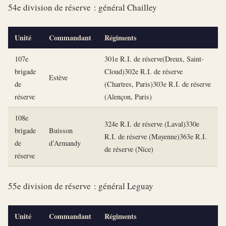
54e division de réserve : général Chailley
Unité
Commandant
Régiments
107e
301e R.I. de réserve(Dreux, Saint-
brigade
Cloud)302e R.I. de réserve
Estève
de
(Chartres, Paris)303e R.I. de réserve
réserve
(Alençon, Paris)
108e
324e R.I. de réserve (Laval)330e
brigade
Buisson
R.I. de réserve (Mayenne)363e R.I.
de
d’Armandy
de réserve (Nice)
réserve
55e division de réserve : général Leguay
Unité
Commandant
Régiments