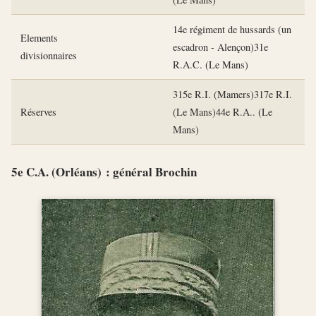
14e régiment de hussards (un
Elements
escadron - Alençon)31e
divisionnaires
R.A.C. (Le Mans)
315e R.I. (Mamers)317e R.I.
Réserves
(Le Mans)44e R.A.. (Le
Mans)
5e C.A. (Orléans) : général Brochin