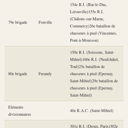
154e R.I. (Bar-le-Duc,
Lérouville)155e R.I.
(Châlons-sur-Marne,
79e brigade
Fonville
Commercy)26e bataillon de
chasseurs à pied (Vincennes,
Pont-à-Mousson)
150e R.I. (Soissons, Saint-
Mihiel)160e R.I. (Neufchâtel,
Toul)25e bataillon de
80e brigade
Feraudy
chasseurs à pied (Epernay,
Saint-Mihiel)29e bataillon de
chasseurs à pied (Epernay,
Saint-Mihiel)
Eléments
40e R.A.C. (Saint-Mihiel)
divisionnaires
301e R.I. (Dreux, Paris)302e