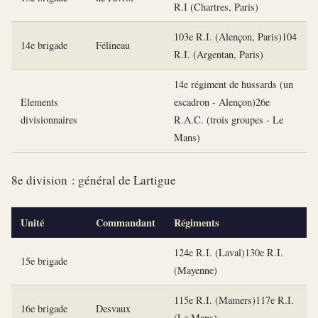
R.I (Chartres, Paris)
103e R.I. (Alençon, Paris)104
14e brigade
Félineau
R.I. (Argentan, Paris)
14e régiment de hussards (un
Elements
escadron - Alençon)26e
divisionnaires
R.A.C. (trois groupes - Le
Mans)
8e division : général de Lartigue
Unité
Commandant
Régiments
124e R.I. (Laval)130e R.I.
15e brigade
(Mayenne)
115e R.I. (Mamers)117e R.I.
16e brigade
Desvaux
(Le Mans)