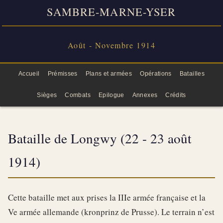
SAMBRE-MARNE-YSER
Août - Novembre 1914
Accueil
Prémisses
Plans et armées
Opérations
Batailles
Sièges
Combats
Epilogue
Annexes
Crédits
Bataille de Longwy (22 - 23 août
1914)
Cette bataille met aux prises la IIIe armée française et la
Ve armée allemande (kronprinz de Prusse). Le terrain n’est