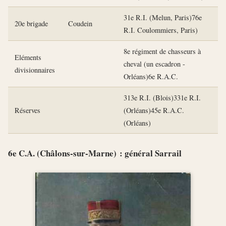
31e R.I. (Melun, Paris)76e
20e brigade
Coudein
R.I. Coulommiers, Paris)
8e régiment de chasseurs à
Eléments
cheval (un escadron -
divisionnaires
Orléans)6e R.A.C.
313e R.I. (Blois)331e R.I.
Réserves
(Orléans)45e R.A.C.
(Orléans)
6e C.A. (Châlons-sur-Marne) : général Sarrail