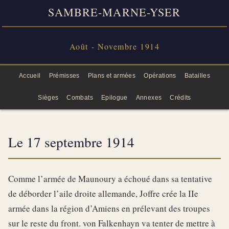
SAMBRE-MARNE-YSER
Août - Novembre 1914
Accueil
Prémisses
Plans et armées
Opérations
Batailles
Sièges
Combats
Epilogue
Annexes
Crédits
Le 17 septembre 1914
Comme l’armée de Maunoury a échoué dans sa tentative
de déborder l’aile droite allemande, Joffre crée la IIe
armée dans la région d’Amiens en prélevant des troupes
sur le reste du front. von Falkenhayn va tenter de mettre à