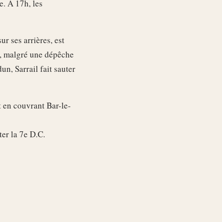
e. A 17h, les
ur ses arrières, est
t, malgré une dépêche
un, Sarrail fait sauter
t en couvrant Bar-le-
ter la 7e D.C.