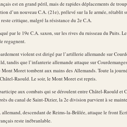
ançais est en grand péril, mais de rapides déplacements de troupe
ntion d’un nouveau C.A. (21e), prélevé sur la Ie armée, rétablit s
n reste critique, malgré la résistance du 2e C.A.
taqué par le 19e C.A. saxon, sur les rives du ruisseau du Puits. 
 le regagnent.
rdement violent est dirigé par l’artillerie allemande sur Cou
ld, tandis que l’infanterie allemande attaque sur Courdemanges
 Mont Moret tombent aux mains des Allemands. Toute la journée
Châtel-Raould. Le soir, le Mont Moret est repris.
 participe aux combats qui se déroulent entre Châtel-Raould et
 près du canal de Saint-Dizier, la 2e division parvient à se mainte
. allemand, descendant de Reims-la-Brûlée, attaque le front Ecri
rançais reste inébranlable.