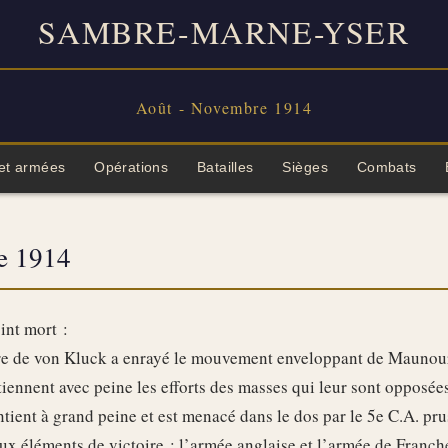
SAMBRE-MARNE-YSER
Août - Novembre 1914
et armées
Opérations
Batailles
Sièges
Combats
e 1914
oint mort :
e de von Kluck a enrayé le mouvement enveloppant de Maunoury
iennent avec peine les efforts des masses qui leur sont opposées
intient à grand peine et est menacé dans le dos par le 5e C.A. pru
deux éléments de victoire : l’armée anglaise et l’armée de Franc