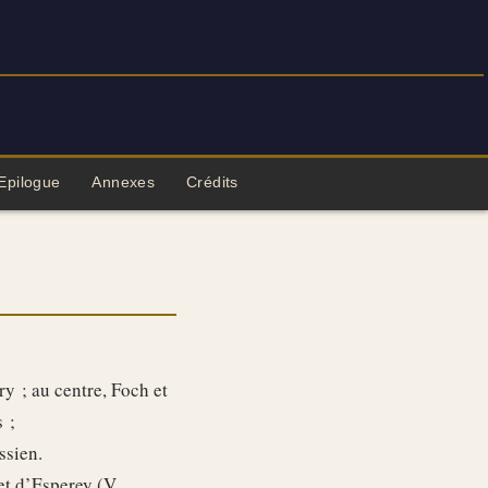
Epilogue
Annexes
Crédits
 ; au centre, Foch et
 ;
ssien.
het d’Esperey (V