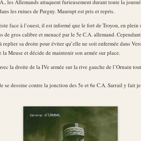
.A., les Allemands attaquent furieusement durant toute la journé
ans les ruines de Pargny. Maurupt est pris et repris.
ste face à l’ouest, il est informé que le fort de Troyon, en plein s
s de gros calibre et menacé par le 5e C.A. allemand. Cependan
à replier sa droite pour éviter qu’elle ne soit enfermée dans Verd
de la Meuse et décide de maintenir son armée sur place.
 avec la droite de la IVe armée sur la rive gauche de l’Ornain tou
 se dessine contre la jonction des 5e et 6e C.A. Sarrail y fait je