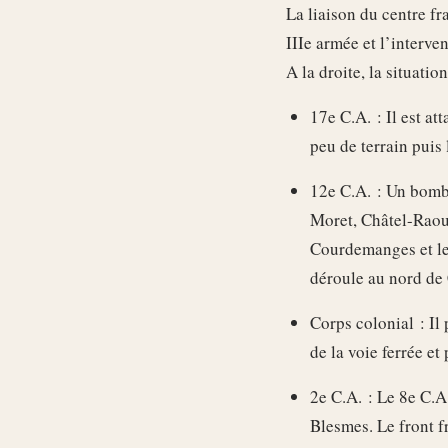
La liaison du centre fr
IIIe armée et l’interve
A la droite, la situatio
17e C.A. : Il est at
peu de terrain puis
12e C.A. : Un bomba
Moret, Châtel-Raou
Courdemanges et le
déroule au nord de 
Corps colonial : Il
de la voie ferrée et
2e C.A. : Le 8e C.A
Blesmes. Le front f