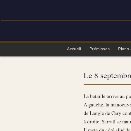
Accueil
Prémisses
Plans 
Le 8 septembr
La bataille arrive au p
A gauche, la manoeuvr
de Langle de Cary cont
à droite, Sarrail se ma
Il reste du côté allié 