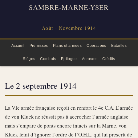
SAMBRE-MARNE-YSER
Août - Novembre 1914
Accueil
Prémisses
Plans et armées
Opérations
Batailles
Sièges
Combats
Epilogue
Annexes
Crédits
Le 2 septembre 1914
La VIe armée française reçoit en renfort le 4e C.A. L’armée
de von Kluck ne réussit pas à accrocher l’armée anglaise
mais s’empare de ponts encore intacts sur la Marne. von
Kluck feint d’ignorer l’ordre de l’O.H.L. qui lui prescrit de